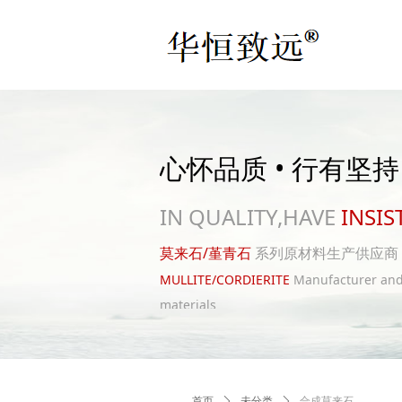
心怀品质 • 行有坚持
IN QUALITY,HAVE
INSIS
莫来石/堇青石
系列原材料生产供应商
MULLITE/CORDIERITE
Manufacturer and 
materials
首页
ꄲ
未分类
ꄲ
合成莫来石