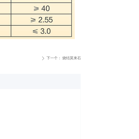
下一个：
烧结莫来石
ꄲ